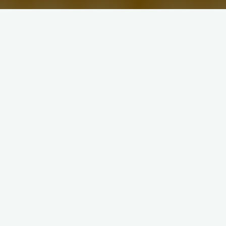
Einleitung
Die https://www.lions-goslar-rammelsberg.de verwendet
Cookies und ähnliche Technologien (im Folgenden “Cookies”).
Im Folgenden informieren wir Sie über die Verwendung von
Cookies auf der Website https://www.lions-goslar-
rammelsberg.de
Was sind Cookies?
Cookies sind Dateien mit Informationen zu Konfigurationen, die
auf Ihrem Endgerät gespeichert werden.
Verwendete Cookies