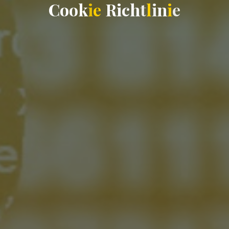
C
o
o
k
i
e
R
i
c
h
t
l
i
n
i
e